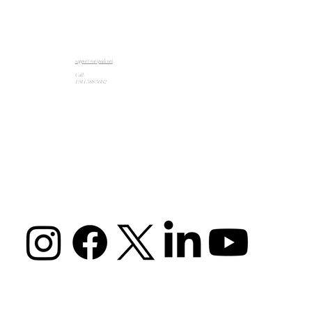
support@artpad.com
Call:
1 914 588 5662