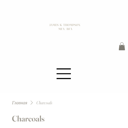
JAMES K THOMPSON
MFA / BFA
Главная
Charcoals
Charcoals