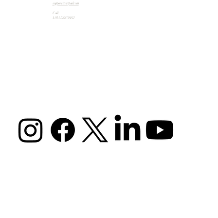
support@artpad.com
Call:
1 914 588 5662