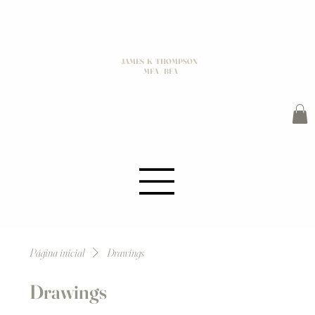
JAMES K THOMPSON
MFA / BFA
Página inicial
Drawings
Drawings