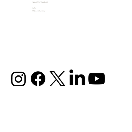
support@artpad.com
Call:
1 914 588 5662