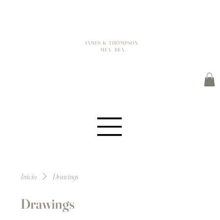
JAMES K THOMPSON
MFA / BFA
Inicio
Drawings
Drawings