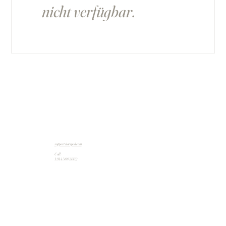
nicht verfügbar.
support@artpad.com
Call:
1 914 588 5662