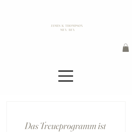
JAMES K THOMPSON
MFA / BFA
Das Treueprogramm ist